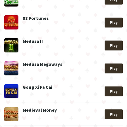
88 Fortunes
Play
Medusa II
Play
Medusa Megaways
Play
Gong Xi Fa Cai
Play
Medieval Money
Play